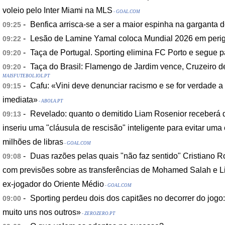
voleio pelo Inter Miami na MLS
- GOAL.COM
-
Benfica arrisca-se a ser a maior espinha na garganta 
09:25
-
Lesão de Lamine Yamal coloca Mundial 2026 em peri
09:22
-
Taça de Portugal. Sporting elimina FC Porto e segue pa
09:20
-
Taça do Brasil: Flamengo de Jardim vence, Cruzeiro d
09:20
MAISFUTEBOL.IOL.PT
-
Cafu: «Vini deve denunciar racismo e se for verdade a
09:15
imediata»
- ABOLA.PT
-
Revelado: quanto o demitido Liam Rosenior receberá d
09:13
inseriu uma "cláusula de rescisão" inteligente para evitar 
milhões de libras
- GOAL.COM
-
Duas razões pelas quais "não faz sentido" Cristiano R
09:08
com previsões sobre as transferências de Mohamed Salah e Li
ex-jogador do Oriente Médio
- GOAL.COM
-
Sporting perdeu dois dos capitães no decorrer do jogo
09:00
muito uns nos outros»
- ZEROZERO.PT