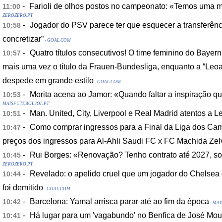
-
Farioli de olhos postos no campeonato: «Temos uma m
11:00
ZEROZERO.PT
-
Jogador do PSV parece ter que esquecer a transferênci
10:58
concretizar”
- GOAL.COM
-
Quatro títulos consecutivos! O time feminino do Bayer
10:57
mais uma vez o título da Frauen-Bundesliga, enquanto a “Leo
despede em grande estilo
- GOAL.COM
-
Morita acena ao Jamor: «Quando faltar a inspiração que
10:53
MAISFUTEBOL.IOL.PT
-
Man. United, City, Liverpool e Real Madrid atentos a L
10:51
-
Como comprar ingressos para a Final da Liga dos C
10:47
preços dos ingressos para Al-Ahli Saudi FC x FC Machida Zel
-
Rui Borges: «Renovação? Tenho contrato até 2027, sou
10:45
ZEROZERO.PT
-
Revelado: o apelido cruel que um jogador do Chelsea
10:44
foi demitido
- GOAL.COM
-
Barcelona: Yamal arrisca parar até ao fim da época
10:42
- MAI
-
Há lugar para um 'vagabundo' no Benfica de José Mou
10:41