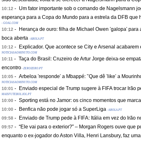
-
Um fator importante sob o comando de Nagelsmann jog
10:12
esperança para a Copa do Mundo para a estrela da DFB que h
- GOAL.COM
-
Herança de ouro: filha de Michael Owen 'galopa' para 
10:12
boca aberta
- ABOLA.PT
-
Explicador. Que acontece se City e Arsenal acabare
10:12
NOTICIASAOMINUTO.COM
-
Taça do Brasil: Cruzeiro de Artur Jorge deixa-se empat
10:11
encontro
- ZEROZERO.PT
-
Arbeloa 'responde' a Mbappé: "Que dê 'like' a Mourinho,
10:05
NOTICIASAOMINUTO.COM
-
Enviado especial de Trump sugere à FIFA trocar Irão pe
10:01
MAISFUTEBOL.IOL.PT
-
Sporting está no Jamor: os cinco momentos que marca
10:00
-
Benfica não pode jogar só a SuperLiga
10:00
- ABOLA.PT
-
Enviado de Trump pede à FIFA: Itália em vez do Irão 
09:58
-
“Ele vai para o exterior?” – Morgan Rogers ouve que p
09:57
enquanto o ex-jogador do Aston Villa, Henri Lansbury, faz uma