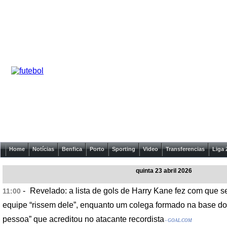
Home
Notícias
Benfica
Porto
Sporting
Video
Transferencias
Liga 
quinta 23 abril 2026
-
Revelado: a lista de gols de Harry Kane fez com que 
11:00
equipe “rissem dele”, enquanto um colega formado na base do 
pessoa” que acreditou no atacante recordista
- GOAL.COM