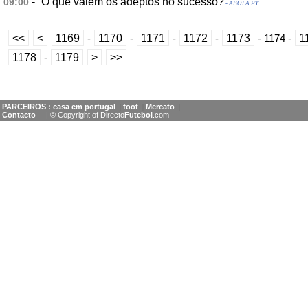
-
O que valem os adeptos no sucesso?
09:00
- ABOLA.PT
<<
<
1169
1170
1171
1172
1173
1
-
-
-
-
-
1174
-
1178
1179
>
>>
-
PARCEIROS :
casa em portugal
foot
Mercato
|
|
|
Contacto
| © Copyright of Directo
Futebol
.com