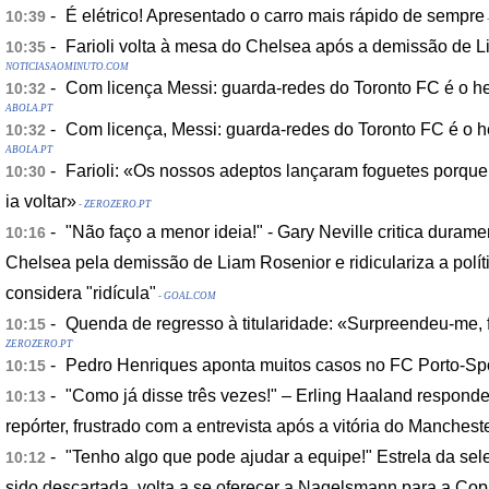
-
É elétrico! Apresentado o carro mais rápido de sempre
10:39
-
Farioli volta à mesa do Chelsea após a demissão de 
10:35
NOTICIASAOMINUTO.COM
-
Com licença Messi: guarda-redes do Toronto FC é o h
10:32
ABOLA.PT
-
Com licença, Messi: guarda-redes do Toronto FC é o h
10:32
ABOLA.PT
-
Farioli: «Os nossos adeptos lançaram foguetes porque
10:30
ia voltar»
- ZEROZERO.PT
-
"Não faço a menor ideia!" - Gary Neville critica durame
10:16
Chelsea pela demissão de Liam Rosenior e ridiculariza a polít
considera "ridícula"
- GOAL.COM
-
Quenda de regresso à titularidade: «Surpreendeu-me, 
10:15
ZEROZERO.PT
-
Pedro Henriques aponta muitos casos no FC Porto-Spo
10:15
-
"Como já disse três vezes!" – Erling Haaland respon
10:13
repórter, frustrado com a entrevista após a vitória do Mancheste
-
"Tenho algo que pode ajudar a equipe!" Estrela da sel
10:12
sido descartada, volta a se oferecer a Nagelsmann para a C