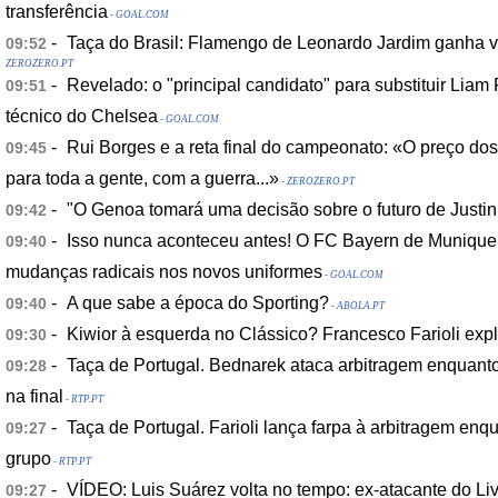
transferência
- GOAL.COM
-
Taça do Brasil: Flamengo de Leonardo Jardim ganha va
09:52
ZEROZERO.PT
-
Revelado: o "principal candidato" para substituir Lia
09:51
técnico do Chelsea
- GOAL.COM
-
Rui Borges e a reta final do campeonato: «O preço dos
09:45
para toda a gente, com a guerra...»
- ZEROZERO.PT
-
"O Genoa tomará uma decisão sobre o futuro de Justin
09:42
-
Isso nunca aconteceu antes! O FC Bayern de Munique 
09:40
mudanças radicais nos novos uniformes
- GOAL.COM
-
A que sabe a época do Sporting?
09:40
- ABOLA.PT
-
Kiwior à esquerda no Clássico? Francesco Farioli exp
09:30
-
Taça de Portugal. Bednarek ataca arbitragem enquanto 
09:28
na final
- RTP.PT
-
Taça de Portugal. Farioli lança farpa à arbitragem enq
09:27
grupo
- RTP.PT
-
VÍDEO: Luis Suárez volta no tempo: ex-atacante do Li
09:27