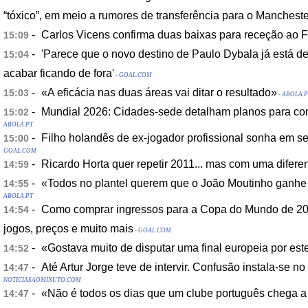
“tóxico”, em meio a rumores de transferência para o Mancheste
-
Carlos Vicens confirma duas baixas para receção ao F
15:09
-
'Parece que o novo destino de Paulo Dybala já está d
15:04
acabar ficando de fora'
- GOAL.COM
-
«A eficácia nas duas áreas vai ditar o resultado»
15:03
- ABOLA.P
-
Mundial 2026: Cidades-sede detalham planos para com
15:02
ABOLA.PT
-
Filho holandês de ex-jogador profissional sonha em se
15:00
GOAL.COM
-
Ricardo Horta quer repetir 2011... mas com uma difere
14:59
-
«Todos no plantel querem que o João Moutinho ganhe
14:55
ABOLA.PT
-
Como comprar ingressos para a Copa do Mundo de 2026
14:54
jogos, preços e muito mais
- GOAL.COM
-
«Gostava muito de disputar uma final europeia por est
14:52
-
Até Artur Jorge teve de intervir. Confusão instala-se n
14:47
NOTICIASAOMINUTO.COM
-
«Não é todos os dias que um clube português chega a 
14:47