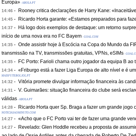
Europa»
- ABOLA.PT
-
Rooney critica declarações de Harry Kane: «Inaceitáv
14:46
-
Ricardo Horta garante: «Estamos preparados para faz
14:45
-
Há logo dois exemplos de destaque: um retorno surpr
14:37
início de uma nova era no FC Bayern
- GOAL.COM
-
Onde assistir hoje à Escócia na Copa do Mundo da F
14:35
transmissão na TV, transmissões gratuitas, VPNs, eSIMs
- GOAL.
-
FC Porto: Farioli chama outro jogador da equipa B ao t
14:35
-
«Friburgo está a fazer Liga Europa de alto nível e é 
14:34
MAISFUTEBOL.IOL.PT
-
Vitória promete divulgar informação financeira às cand
14:32
-
V. Guimarães: situação financeira do clube será escla
14:31
válidas
- ABOLA.PT
-
Ricardo Horta quer Sp. Braga a fazer um grande jogo 
14:28
NOTICIASAOMINUTO.COM
-
«Acho que o FC Porto vai ter de fazer uma grande ven
14:27
-
Revelado: Glen Hoddle recebeu a proposta de assumi
14:27
ao lado de Ossie Ardiles antes da chegada de Roberto De Zer