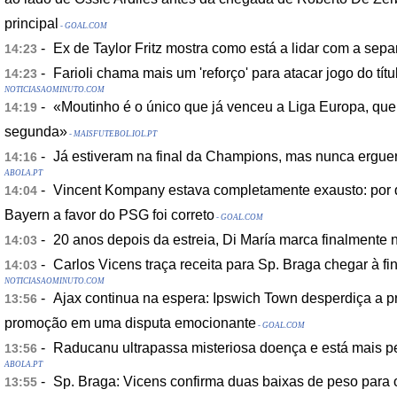
principal
- GOAL.COM
-
Ex de Taylor Fritz mostra como está a lidar com a sep
14:23
-
Farioli chama mais um 'reforço' para atacar jogo do tít
14:23
NOTICIASAOMINUTO.COM
-
«Moutinho é o único que já venceu a Liga Europa, qu
14:19
segunda»
- MAISFUTEBOL.IOL.PT
-
Já estiveram na final da Champions, mas nunca erguera
14:16
ABOLA.PT
-
Vincent Kompany estava completamente exausto: por q
14:04
Bayern a favor do PSG foi correto
- GOAL.COM
-
20 anos depois da estreia, Di María marca finalmente 
14:03
-
Carlos Vicens traça receita para Sp. Braga chegar à fi
14:03
NOTICIASAOMINUTO.COM
-
Ajax continua na espera: Ipswich Town desperdiça a p
13:56
promoção em uma disputa emocionante
- GOAL.COM
-
Raducanu ultrapassa misteriosa doença e está mais per
13:56
ABOLA.PT
-
Sp. Braga: Vicens confirma duas baixas de peso para 
13:55