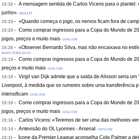
-
A mensagem sentida de Carlos Vicens para o plantel
15:32
junho»
- ABOLA.PT
-
«Quando começa o jogo, os nervos ficam fora de cam
15:23
-
Como comprar ingressos para a Copa do Mundo de 202
15:23
jogos, preços e muito mais
- GOAL.COM
-
«Observei Bernardo Silva, mas não encaixava no esti
15:20
MAISFUTEBOL.IOL.PT
-
Como comprar ingressos para a Copa do Mundo de 202
15:19
preços e muito mais
- GOAL.COM
-
Virgil van Dijk admite que a saída de Alisson seria um
15:19
Liverpool, à medida que os rumores sobre uma transferência p
intensificam
- GOAL.COM
-
Como comprar ingressos para a Copa do Mundo de 202
15:19
jogos, preços e muito mais
- GOAL.COM
-
Carlos Vicens: «Teremos de ser uma das melhores ve
15:16
-
Antevisão do OL Lyonnes - Arsenal
15:14
- UEFA.COM
-
Ícone da Premier League aconselha Cole Palmer a dei
15:11