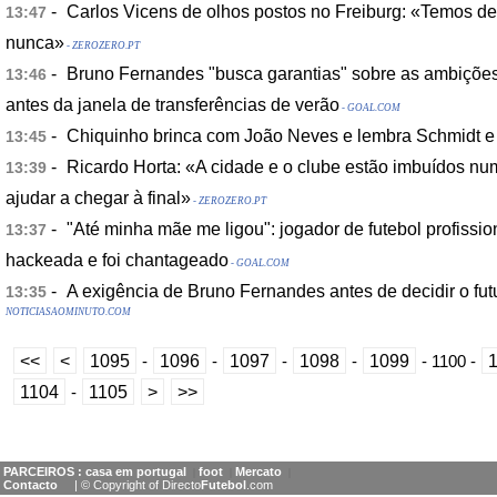
-
Carlos Vicens de olhos postos no Freiburg: «Temos d
13:47
nunca»
- ZEROZERO.PT
-
Bruno Fernandes "busca garantias" sobre as ambiçõe
13:46
antes da janela de transferências de verão
- GOAL.COM
-
Chiquinho brinca com João Neves e lembra Schmidt e
13:45
-
Ricardo Horta: «A cidade e o clube estão imbuídos num 
13:39
ajudar a chegar à final»
- ZEROZERO.PT
-
"Até minha mãe me ligou": jogador de futebol profissio
13:37
hackeada e foi chantageado
- GOAL.COM
-
A exigência de Bruno Fernandes antes de decidir o fut
13:35
NOTICIASAOMINUTO.COM
<<
<
1095
1096
1097
1098
1099
-
-
-
-
-
1100
-
1104
1105
>
>>
-
PARCEIROS :
casa em portugal
foot
Mercato
|
|
|
Contacto
| © Copyright of Directo
Futebol
.com