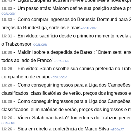
-
Ligas Europeias acusam FIFA e opõem-se a nova exp
16:43
-
Um passo atrás: Malcom define sua posição sobre a pr
16:33
GOAL.COM
-
Como comprar ingressos do Borussia Dortmund para 2
16:33
preços da Bundesliga, sorteios e mais
- GOAL.COM
-
Em vídeo: sacrifício desde o primeiro momento revela 
16:31
o Trabzonspor
- GOAL.COM
-
Maldini sobre a despedida de Baresi: "Ontem senti em
16:30
todos ao lado de Franco"
- GOAL.COM
-
Em vídeo: Salah escolhe sua camisa preferida no Tra
16:29
companheiro de equipe
- GOAL.COM
-
Como conseguir ingressos para a Liga dos Campeões
16:28
classificados, classificatórias de verão, preços dos ingressos 
-
Como conseguir ingressos para a Liga dos Campeões
16:28
classificados, eliminatórias de verão, preços dos ingressos e 
-
Vídeo: Salah não basta? Torcedores do Trabzon pede
16:26
GOAL.COM
-
Siga em direto a conferência de Marco Silva
16:26
- ABOLA.PT