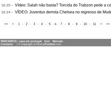
-
Vídeo: Salah não basta? Torcida do Trabzon pede a c
16:25
-
VÍDEO: Juventus derrota Chelsea no regresso de Mud
16:24
<<
<
1
2
3
4
5
7
8
9
10
11
>
>>
-
-
-
-
-
6
-
-
-
-
-
PARCEIROS :
casa em portugal
foot
Mercato
|
|
|
Contacto
| © Copyright of Directo
Futebol
.com