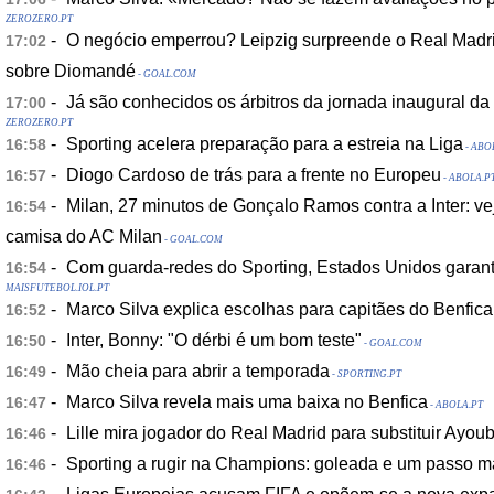
ZEROZERO.PT
-
O negócio emperrou? Leipzig surpreende o Real Madri
17:02
sobre Diomandé
- GOAL.COM
-
Já são conhecidos os árbitros da jornada inaugural da 
17:00
ZEROZERO.PT
-
Sporting acelera preparação para a estreia na Liga
16:58
- ABO
-
Diogo Cardoso de trás para a frente no Europeu
16:57
- ABOLA.P
-
Milan, 27 minutos de Gonçalo Ramos contra a Inter: ve
16:54
camisa do AC Milan
- GOAL.COM
-
Com guarda-redes do Sporting, Estados Unidos garan
16:54
MAISFUTEBOL.IOL.PT
-
Marco Silva explica escolhas para capitães do Benfica
16:52
-
Inter, Bonny: "O dérbi é um bom teste"
16:50
- GOAL.COM
-
Mão cheia para abrir a temporada
16:49
- SPORTING.PT
-
Marco Silva revela mais uma baixa no Benfica
16:47
- ABOLA.PT
-
Lille mira jogador do Real Madrid para substituir Ayo
16:46
-
Sporting a rugir na Champions: goleada e um passo ma
16:46