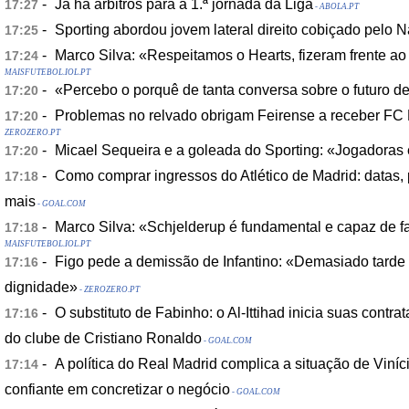
-
Já há árbitros para a 1.ª jornada da Liga
17:27
- ABOLA.PT
-
Sporting abordou jovem lateral direito cobiçado pelo N
17:25
-
Marco Silva: «Respeitamos o Hearts, fizeram frente ao
17:24
MAISFUTEBOL.IOL.PT
-
«Percebo o porquê de tanta conversa sobre o futuro d
17:20
-
Problemas no relvado obrigam Feirense a receber FC F
17:20
ZEROZERO.PT
-
Micael Sequeira e a goleada do Sporting: «Jogadoras
17:20
-
Como comprar ingressos do Atlético de Madrid: datas,
17:18
mais
- GOAL.COM
-
Marco Silva: «Schjelderup é fundamental e capaz de fa
17:18
MAISFUTEBOL.IOL.PT
-
Figo pede a demissão de Infantino: «Demasiado tarde 
17:16
dignidade»
- ZEROZERO.PT
-
O substituto de Fabinho: o Al-Ittihad inicia suas contra
17:16
do clube de Cristiano Ronaldo
- GOAL.COM
-
A política do Real Madrid complica a situação de Viníci
17:14
confiante em concretizar o negócio
- GOAL.COM