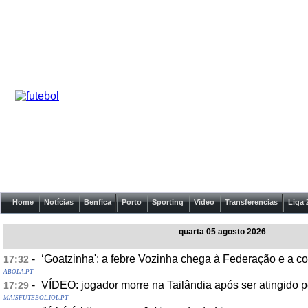
Home
Notícias
Benfica
Porto
Sporting
Video
Transferencias
Liga 
quarta 05 agosto 2026
-
‘Goatzinha': a febre Vozinha chega à Federação e a co
17:32
ABOLA.PT
-
VÍDEO: jogador morre na Tailândia após ser atingido 
17:29
MAISFUTEBOL.IOL.PT