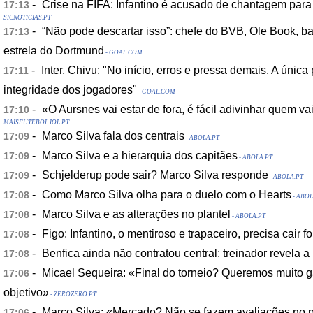
-
Crise na FIFA: Infantino é acusado de chantagem para
17:13
SICNOTICIAS.PT
-
“Não pode descartar isso”: chefe do BVB, Ole Book, ba
17:13
estrela do Dortmund
- GOAL.COM
-
Inter, Chivu: "No início, erros e pressa demais. A únic
17:11
integridade dos jogadores"
- GOAL.COM
-
«O Aursnes vai estar de fora, é fácil adivinhar quem va
17:10
MAISFUTEBOL.IOL.PT
-
Marco Silva fala dos centrais
17:09
- ABOLA.PT
-
Marco Silva e a hierarquia dos capitães
17:09
- ABOLA.PT
-
Schjelderup pode sair? Marco Silva responde
17:09
- ABOLA.PT
-
Como Marco Silva olha para o duelo com o Hearts
17:08
- ABOL
-
Marco Silva e as alterações no plantel
17:08
- ABOLA.PT
-
Figo: Infantino, o mentiroso e trapaceiro, precisa cair fo
17:08
-
Benfica ainda não contratou central: treinador revela a
17:08
-
Micael Sequeira: «Final do torneio? Queremos muito g
17:06
objetivo»
- ZEROZERO.PT
-
Marco Silva: «Mercado? Não se fazem avaliações no p
17:06